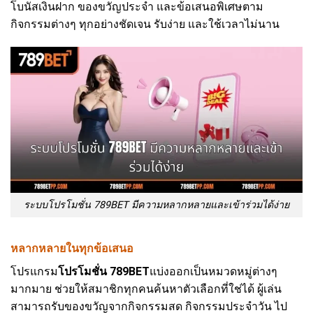
โบนัสเงินฝาก ของขวัญประจำ และข้อเสนอพิเศษตาม
กิจกรรมต่างๆ ทุกอย่างชัดเจน รับง่าย และใช้เวลาไม่นาน
ระบบโปรโมชั่น 789BET มีความหลากหลายและเข้าร่วมได้ง่าย
หลากหลายในทุกข้อเสนอ
โปรแกรม
โปรโมชั่น 789BET
แบ่งออกเป็นหมวดหมู่ต่างๆ
มากมาย ช่วยให้สมาชิกทุกคนค้นหาตัวเลือกที่ใช่ได้ ผู้เล่น
สามารถรับของขวัญจากกิจกรรมสด กิจกรรมประจำวัน ไป