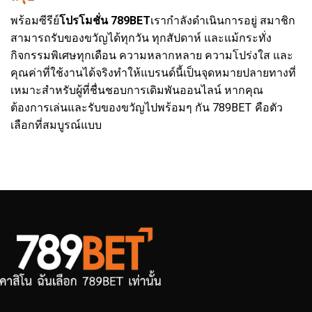
พร้อมซีรีย์
โปรโมชั่น 789BET
เรากำลังดำเนินการอยู่ สมาชิก
สามารถรับของขวัญได้ทุกวัน ทุกสัปดาห์ และแม้กระทั่ง
กิจกรรมพิเศษทุกเดือน ความหลากหลาย ความโปร่งใส และ
คุณค่าที่ใช้งานได้จริงทำให้แบรนด์นี้เป็นจุดหมายปลายทางที่
เหมาะสำหรับผู้ที่ชื่นชอบการเดิมพันออนไลน์ หากคุณ
ต้องการเล่นและรับของขวัญไปพร้อมๆ กัน 789BET คือตัว
เลือกที่สมบูรณ์แบบ