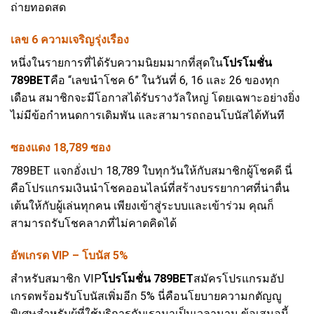
ถ่ายทอดสด
เลข 6 ความเจริญรุ่งเรือง
หนึ่งในรายการที่ได้รับความนิยมมากที่สุดใน
โปรโมชั่น
789BET
คือ “เลขนำโชค 6” ในวันที่ 6, 16 และ 26 ของทุก
เดือน สมาชิกจะมีโอกาสได้รับรางวัลใหญ่ โดยเฉพาะอย่างยิ่ง
ไม่มีข้อกำหนดการเดิมพัน และสามารถถอนโบนัสได้ทันที
ซองแดง 18,789 ซอง
789BET แจกอั่งเปา 18,789 ใบทุกวันให้กับสมาชิกผู้โชคดี นี่
คือโปรแกรมเงินนำโชคออนไลน์ที่สร้างบรรยากาศที่น่าตื่น
เต้นให้กับผู้เล่นทุกคน เพียงเข้าสู่ระบบและเข้าร่วม คุณก็
สามารถรับโชคลาภที่ไม่คาดคิดได้
อัพเกรด VIP – โบนัส 5%
สำหรับสมาชิก VIP
โปรโมชั่น 789BET
สมัครโปรแกรมอัป
เกรดพร้อมรับโบนัสเพิ่มอีก 5% นี่คือนโยบายความกตัญญู
พิเศษสำหรับผู้ที่ใช้บริการกับเรามาเป็นเวลานาน ข้อเสนอนี้