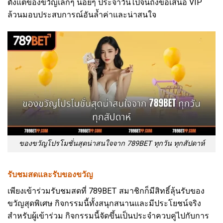
ตั้งแต่ของขวัญเล็กๆ น้อยๆ ประจำวันไปจนถึงข้อเสนอ VIP
ล้วนมอบประสบการณ์อันล้ำค่าและน่าสนใจ
ของขวัญโปรโมชั่นสุดน่าสนใจจาก 789BET ทุกวัน ทุกสัปดาห์
รับชมสดและรับของขวัญ
เพียงเข้าร่วมรับชมสดที่ 789BET สมาชิกก็มีสิทธิ์ลุ้นรับของ
ขวัญสุดพิเศษ กิจกรรมนี้ทั้งสนุกสนานและมีประโยชน์จริง
สำหรับผู้เข้าร่วม กิจกรรมนี้จัดขึ้นเป็นประจำควบคู่ไปกับการ