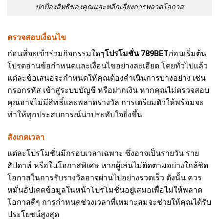
ปกป้องสิทธิของคุณและหลีกเลี่ยงการพลาดโอกาส
ตรวจสอบเงื่อนไข
ก่อนที่จะเข้าร่วมกิจกรรมใดๆ
โปรโมชั่น 789BET
ก่อนเริ่มต้น
โปรดอ่านข้อกำหนดและเงื่อนไขอย่างละเอียด โดยทั่วไปแล้ว
แต่ละข้อเสนอจะกำหนดให้คุณต้องดำเนินการบางอย่าง เช่น
กรอกรหัส เข้าสู่ระบบบัญชี หรือฝากเงิน หากคุณไม่ตรวจสอบ
คุณอาจไม่มีสิทธิ์และพลาดรางวัล การเตรียมตัวให้พร้อมจะ
ทำให้ทุกประสบการณ์น่าประทับใจยิ่งขึ้น
สังเกตเวลา
แต่ละโปรโมชั่นมีกรอบเวลาเฉพาะ ซึ่งอาจเป็นรายวัน ราย
สัปดาห์ หรือในโอกาสพิเศษ หากผู้เล่นไม่ติดตามอย่างใกล้ชิด
โอกาสในการรับรางวัลอาจผ่านไปอย่างรวดเร็ว ดังนั้น ควร
หมั่นอัปเดตข้อมูลในหน้าโปรโมชั่นอยู่เสมอเพื่อไม่ให้พลาด
โอกาสดีๆ การกำหนดช่วงเวลาที่เหมาะสมจะช่วยให้คุณได้รับ
ประโยชน์สูงสุด