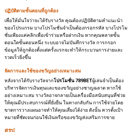
ปฏิบัติตามขั้นตอนที่ถูกต้อง
เพื่อให้มั่นใจว่าจะได้รับรางวัล คุณต้องปฏิบัติตามคำแนะนำ
ของโปรแกรม บางโปรโมชั่นจำเป็นต้องกรอกรหัส บางโปรโม
ชั่นเพียงแค่คลิกเพื่อเข้าร่วมหรือฝากเงิน หากคุณพลาดขั้น
ตอนใดขั้นตอนหนึ่ง ระบบอาจไม่บันทึกรางวัล การกรอก
ข้อมูลให้ถูกต้องตั้งแต่ครั้งแรกจะทำให้กระบวนการง่ายและ
รวดเร็วยิ่งขึ้น
จัดการและใช้ของขวัญอย่างเหมาะสม
หลังจากได้รับรางวัลจาก
โปรโมชั่น 789BET
ผู้เล่นจำเป็นต้อง
บริหารจัดการเงินทุนและของขวัญอย่างชาญฉลาด หากใช้
อย่างเหมาะสม รางวัลอาจกลายเป็นเครื่องมือสนับสนุนที่ช่วย
ให้คุณมีประสบการณ์ที่ยั่งยืน ในทางกลับกัน การใช้จ่ายโดย
ขาดการวางแผนอาจทำให้คุณเสี่ยงได้ง่าย ดังนั้น ควรตั้งเป้า
หมายที่ชัดเจนก่อนใช้เงินหรือของขวัญส่งเสริมการขาย
สรุป